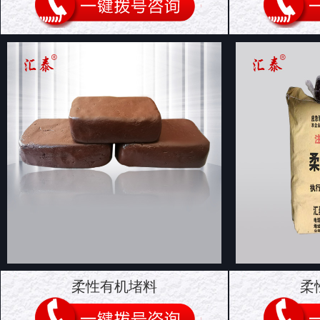
柔性有机堵料
柔