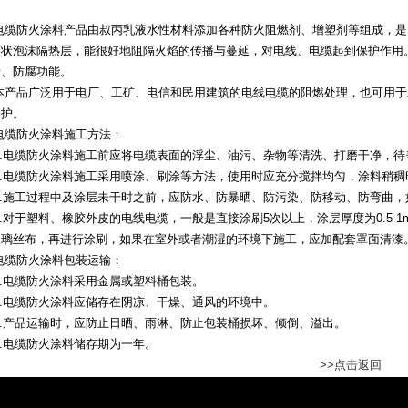
防火涂料产品由叔丙乳液水性材料添加各种防火阻燃剂、增塑剂等组成，是电
绵状泡沫隔热层，能很好地阻隔火焰的传播与蔓延，对电线、电缆起到保护作用
缘、防腐功能。
品广泛用于电厂、工矿、电信和民用建筑的电线电缆的阻燃处理，也可用于木
保护。
防火涂料施工方法：
电缆防火涂料施工前应将电缆表面的浮尘、油污、杂物等清洗、打磨干净，待
电缆防火涂料施工采用喷涂、刷涂等方法，使用时应充分搅拌均匀，涂料稍稠
施工过程中及涂层未干时之前，应防水、防暴晒、防污染、防移动、防弯曲，
于塑料、橡胶外皮的电线电缆，一般是直接涂刷5次以上，涂层厚度为0.5-1mm
玻璃丝布，再进行涂刷，如果在室外或者潮湿的环境下施工，应加配套罩面清漆
防火涂料包装运输：
电缆防火涂料采用金属或塑料桶包装。
电缆防火涂料应储存在阴凉、干燥、通风的环境中。
产品运输时，应防止日晒、雨淋、防止包装桶损坏、倾倒、溢出。
电缆防火涂料储存期为一年。
>>点击返回