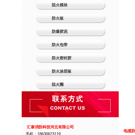
阻火模块
防火板
防爆胶泥
防火包带
防火密封胶
防火涂层板
阻火圈
汇泰消防科技河北有限公司
电缆
手机：18630623119