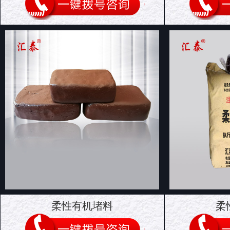
柔性有机堵料
柔