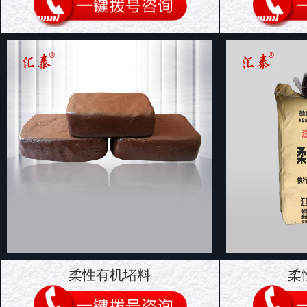
柔性有机堵料
柔